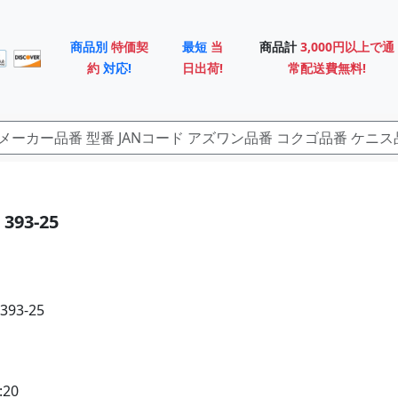
商品別
特価契
最短
当
商品計
3,000円以上で通
約
対応!
日出荷!
常配送費無料!
93-25
93-25
20