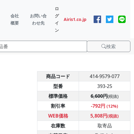
ロ
会社
お問い合
グ
Airis1.co.jp
概要
わせ先
イ
ン
検索
商品コード
414-9579-077
型番
393-25
標準価格
6,600円
(税抜)
割引率
-792円
(12%)
WEB価格
5,808円
(税抜)
在庫数
取寄品