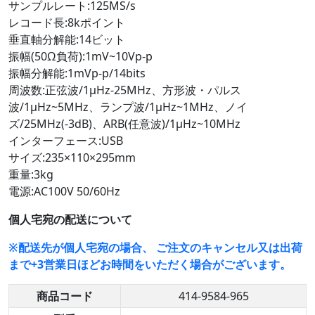
サンプルレート:125MS/s
レコード長:8kポイント
垂直軸分解能:14ビット
振幅(50Ω負荷):1mV~10Vp-p
振幅分解能:1mVp-p/14bits
周波数:正弦波/1μHz-25MHz、方形波・パルス
波/1μHz~5MHz、ランプ波/1μHz~1MHz、ノイ
ズ/25MHz(-3dB)、ARB(任意波)/1μHz~10MHz
インターフェース:USB
サイズ:235×110×295mm
重量:3kg
電源:AC100V 50/60Hz
個人宅宛の配送について
※配送先が個人宅宛の場合、 ご注文のキャンセル又は出荷
まで+3営業日ほどお時間をいただく場合がございます。
商品コード
414-9584-965