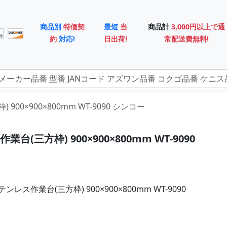
商品別
特価契
最短
当
商品計
3,000円以上で通
約
対応!
日出荷!
常配送費無料!
 900×900×800mm WT-9090 シンコー
台(三方枠) 900×900×800mm WT-9090
レス作業台(三方枠) 900×900×800mm WT-9090