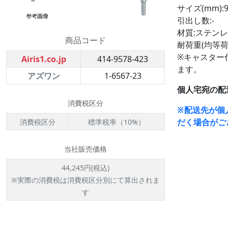
サイズ(mm):9
引出し数:-
材質:ステンレス
商品コード
耐荷重(均等荷重
※キャスター
Airis1.co.jp
414-9578-423
ます。
アズワン
1-6567-23
個人宅宛の配
消費税区分
※配送先が個
だく場合がご
消費税区分
標準税率（10%）
当社販売価格
44,245円(税込)
※実際の消費税は消費税区分別にて算出されま
す