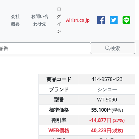
ロ
会社
お問い合
グ
Airis1.co.jp
概要
わせ先
イ
ン
検索
商品コード
414-9578-423
ブランド
シンコー
型番
WT-9090
標準価格
55,100円
(税抜)
割引率
-14,877円
(27%)
WEB価格
40,223円
(税抜)