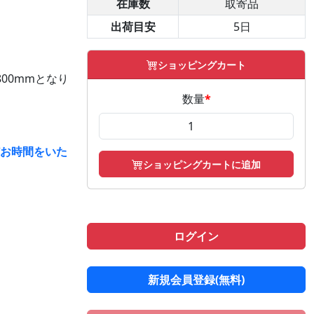
在庫数
取寄品
出荷目安
5日
ショッピングカート
00mmとなり
数量
*
どお時間をいた
ショッピングカートに追加
ログイン
新規会員登録(無料)