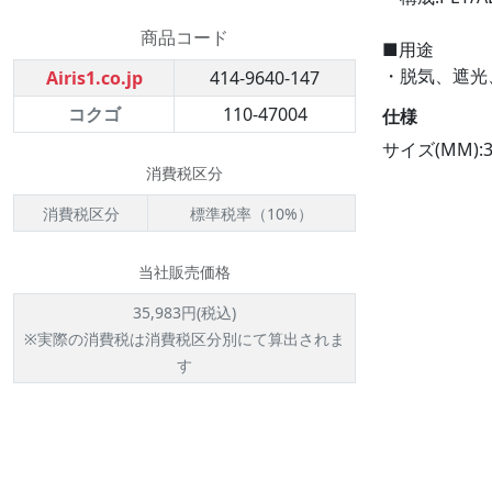
商品コード
■用途
・脱気、遮光
Airis1.co.jp
414-9640-147
コクゴ
110-47004
仕様
サイズ(MM):36
消費税区分
消費税区分
標準税率（10%）
当社販売価格
35,983円(税込)
※実際の消費税は消費税区分別にて算出されま
す