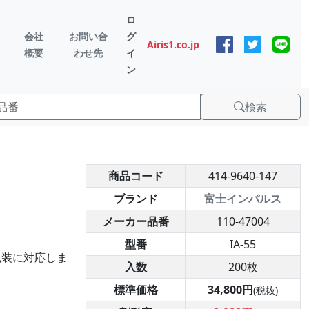
ロ
会社
お問い合
グ
Airis1.co.jp
概要
わせ先
イ
ン
検索
商品コード
414-9640-147
ブランド
富士インパルス
メーカー品番
110-47004
型番
IA-55
包装に対応しま
入数
200枚
標準価格
34,800円
(税抜)