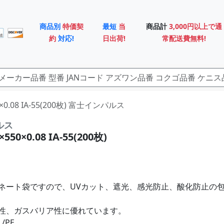
商品別
特価契
最短
当
商品計
3,000円以上で通
約
対応!
日出荷!
常配送費無料!
0×0.08 IA-55(200枚) 富士インパルス
ルス
550×0.08 IA-55(200枚)
ネート袋ですので、UVカット、遮光、感光防止、酸化防止の
性、ガスバリア性に優れています。
/PE