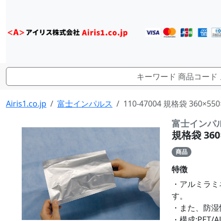
Airis1.co.jp
富士インパルス
110-47004 規格袋 360×55
富士インパ
規格袋 360×
商品
特徴
・アルミラミ
す。
・また、防湿
・構成:PET/AL