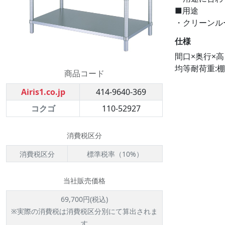
■用途
・クリーンル
仕様
間口×奥行×高さ
均等耐荷重:棚1
商品コード
Airis1.co.jp
414-9640-369
コクゴ
110-52927
消費税区分
消費税区分
標準税率（10%）
当社販売価格
69,700円(税込)
※実際の消費税は消費税区分別にて算出されま
す