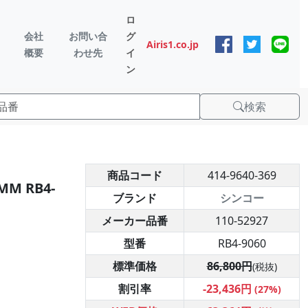
ロ
会社
お問い合
グ
Airis1.co.jp
概要
わせ先
イ
ン
検索
商品コード
414-9640-369
M RB4-
ブランド
シンコー
メーカー品番
110-52927
型番
RB4-9060
標準価格
86,800円
(税抜)
割引率
-23,436円
(27%)