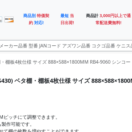
商品別
特価契
最短
当
商品計
3,000円以上で通
約
対応!
日出荷!
常配送費無料!
タ棚・棚板4枚仕様 サイズ 888×588×1800MM RB4-9060 シンコー
430) ベタ棚・棚板4枚仕様 サイズ 888×588×1800M
MMピッチにて調整できます。
製も製作可能です。
せて棚の枚数を増やすことができます。