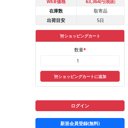
WEB価格
63,364円
(税抜)
在庫数
取寄品
出荷目安
5日
ショッピングカート
数量
*
ショッピングカートに追加
ログイン
新規会員登録(無料)