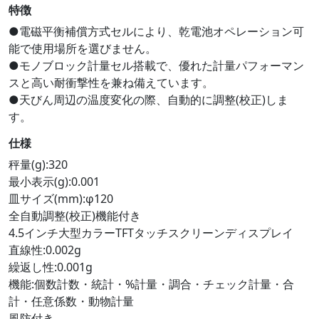
特徴
●電磁平衡補償方式セルにより、乾電池オペレーション可
能で使用場所を選びません。
●モノブロック計量セル搭載で、優れた計量パフォーマン
スと高い耐衝撃性を兼ね備えています。
●天びん周辺の温度変化の際、自動的に調整(校正)しま
す。
仕様
秤量(g):320
最小表示(g):0.001
皿サイズ(mm):φ120
全自動調整(校正)機能付き
4.5インチ大型カラーTFTタッチスクリーンディスプレイ
直線性:0.002g
繰返し性:0.001g
機能:個数計数・統計・%計量・調合・チェック計量・合
計・任意係数・動物計量
風防付き