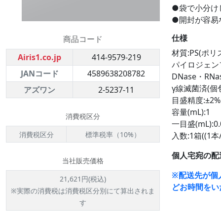
●袋で小分け
●開封が容易
仕様
商品コード
材質:PS(ポリ
Airis1.co.jp
414-9579-219
パイロジェン
JANコード
4589638208782
DNase・RN
γ線滅菌済(個
アズワン
2-5237-11
目盛精度:±2%
容量(mL):1
消費税区分
一目盛(mL):0.
消費税区分
標準税率（10%）
入数:1箱((1本/
個人宅宛の配
当社販売価格
※配送先が個
21,621円(税込)
どお時間をい
※実際の消費税は消費税区分別にて算出されま
す