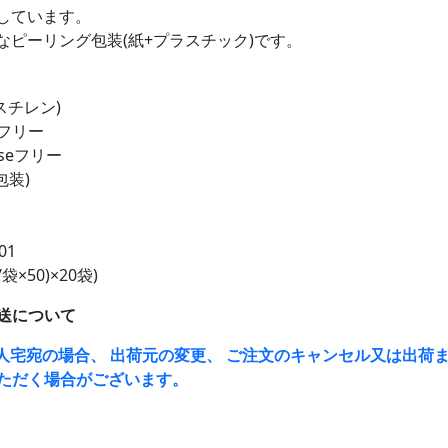
しています。
なピーリング包装(紙+プラスチック)です。
スチレン)
フリー
aseフリー
包装)
01
袋×50)×20袋)
送について
人宅宛の場合、 出荷元の変更、 ご注文のキャンセル又は出荷ま
ただく場合がございます。