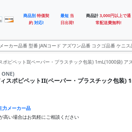
商品別
特価契
最短
当
商品計
3,000円以上で通
約
対応!
日出荷!
常配送費無料!
ィスポピペットII(ペーパー・プラスチック包装) 1mL(1000袋) アズワ
ONE)
スポピペットII(ペーパー・プラスチック包装) 1mL
主力メーカー品
が高い場合はお気軽にご相談ください