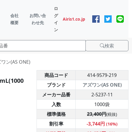
ロ
会社
お問い合
グ
Airis1.co.jp
概要
わせ先
イ
ン
検索
ン(AS ONE)
商品コード
414-9579-219
(1000
ブランド
アズワン(AS ONE)
メーカー品番
2-5237-11
入数
1000袋
標準価格
23,400円
(税抜)
割引率
-3,744円
(16%)