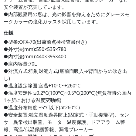
安全装置が充実しています。
●内部観察用の窓は、光の影響を抑えるためにグレースモ
ークカラーの強化ガラスを採用しています。
仕様
●型番:OFX-70(出荷前点検検査書付き)
●外寸法(mm):550×535×780
●内寸法(mm):440×395×400
●庫内容量:70L
●対流方式:強制対流方式(底前面吸入→背面からの吹き出
し)
●温度設定範囲:室温+10°C~+260°C
●温度安定性:±0.2°C(100°C)~0.5°C(200°C)(無負荷時の庫内
1ヶ所における温度変動幅)
●温度分布精度:±5°C以下(at260°C)
●安全装置:独立温度過昇防止(固定式・手動復帰型)、セン
サー異常検出装置、モーター温度保護、ドアアラーム警
報、高温/低温保護警報、漏電ブレーカー