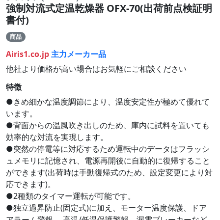
強制対流式定温乾燥器 OFX-70(出荷前点検証明
書付)
商品
Airis1.co.jp
主力メーカー品
他社より価格が高い場合はお気軽にご相談ください
特徴
●きめ細かな温度調節により、温度安定性が極めて優れて
います。
●背面からの温風吹き出しのため、庫内に試料を置いても
効率的な対流を実現します。
●突然の停電等に対応するため運転中のデータはフラッシ
ュメモリに記憶され、電源再開後に自動的に復帰すること
ができます(出荷時は手動復帰式のため、設定変更により対
応できます)。
●2種類のタイマー運転が可能です。
●独立過昇防止(固定式)に加え、モーター温度保護、ドア
アラーム警報、 高温/低温保護警報、漏電ブレーカーなど