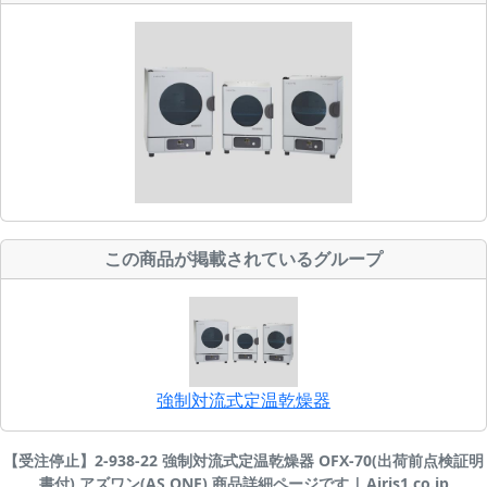
この商品が掲載されているグループ
強制対流式定温乾燥器
【受注停止】2-938-22 強制対流式定温乾燥器 OFX-70(出荷前点検証明
書付) アズワン(AS ONE) 商品詳細ページです | Airis1.co.jp