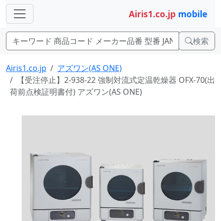
Airis1.co.jp
mobile
検索
Airis1.co.jp
アズワン(AS ONE)
【受注停止】2-938-22 強制対流式定温乾燥器 OFX-70(出
荷前点検証明書付) アズワン(AS ONE)