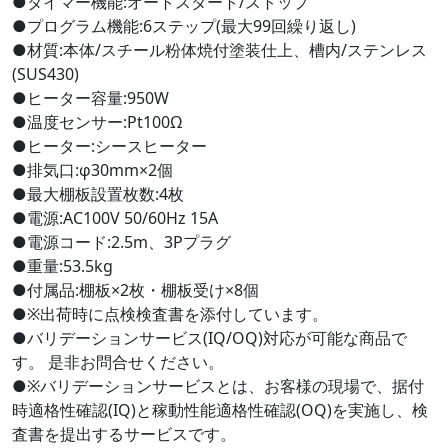
●タイマー機能:オートスタート/ストップ
●プログラム機能:6ステップ(最大99回繰り返し)
●材質:本体/スチール粉体焼付塗装仕上、槽内/ステンレス
(SUS430)
●ヒーター容量:950W
●温度センサー:Pt100Ω
●ヒーター:シースヒーター
●排気口:φ30mm×2個
●最大棚板設置枚数:4枚
●電源:AC100V 50/60Hz 15A
●電源コード:2.5m、3Pプラグ
●重量:53.5kg
●付属品:棚板×2枚・棚板受け×8個
●※出荷時に点検検査書を添付しています。
●バリデーションサービス(IQ/OQ)対応が可能な商品で
す。 是非お問合せください。
●※バリデーションサービスとは、お客様の現場で、据付
時適格性確認(IQ)と稼動性能適格性確認(OQ)を実施し、検
査書を提出するサービスです。