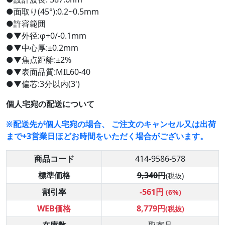
●面取り(45°):0.2~0.5mm
●許容範囲
●▼外径:φ+0/-0.1mm
●▼中心厚:±0.2mm
●▼焦点距離:±2%
●▼表面品質:MIL60-40
●▼偏芯:3分以内(3')
個人宅宛の配送について
※配送先が個人宅宛の場合、 ご注文のキャンセル又は出荷
まで+3営業日ほどお時間をいただく場合がございます。
商品コード
414-9586-578
標準価格
9,340円
(税抜)
割引率
-561円
(6%)
WEB価格
8,779円
(税抜)