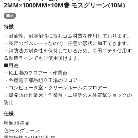
2MM×1000MM×10M巻 モスグリーン(10M)
商品
特徴
・耐油性、耐溶剤性に富むゴム材質を使用しております。
・長尺のゴムシートなので、任意の形状に加工できます。
・消防法の耐炎性を保持しているため、半田ゴテを使用す
る製造ラインでもご使用頂けます。
■用途
・IC工場のフロアー・作業台
・各種電子部品組立工場のフロアー
・コンピュータ室・クリーンルームのフロアー
・爆発防止作業床・作業台・工場等の人体電撃ショックの
防止
仕様
種類:標準品
色:モスグリーン
電気抵抗:1×106Ω(平均)