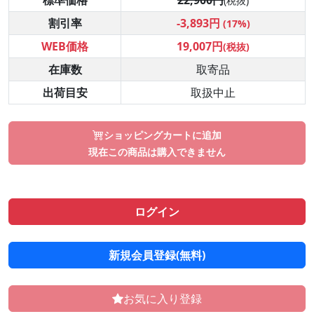
標準価格
22,900円
(税抜)
割引率
-3,893円
(17%)
WEB価格
19,007円
(税抜)
在庫数
取寄品
出荷目安
取扱中止
ショッピングカートに追加
現在この商品は購入できません
ログイン
新規会員登録(無料)
お気に入り登録