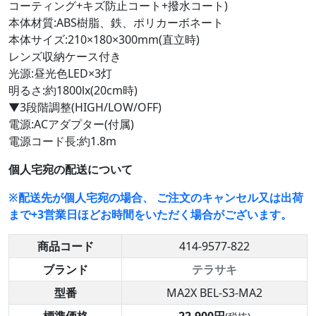
コーティング+キズ防止コート+撥水コート)
本体材質:ABS樹脂、鉄、ポリカーボネート
本体サイズ:210×180×300mm(直立時)
レンズ収納ケース付き
光源:昼光色LED×3灯
明るさ:約1800lx(20cm時)
▼3段階調整(HIGH/LOW/OFF)
電源:ACアダプター(付属)
電源コード長:約1.8m
個人宅宛の配送について
※配送先が個人宅宛の場合、 ご注文のキャンセル又は出荷
まで+3営業日ほどお時間をいただく場合がございます。
商品コード
414-9577-822
ブランド
テラサキ
型番
MA2X BEL-S3-MA2