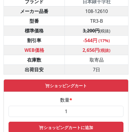
ブランド
日本緑十字社
メーカー品番
108-12610
型番
TR3-B
標準価格
3,200円
(税抜)
割引率
-544円
(17%)
WEB価格
2,656円
(税抜)
在庫数
取寄品
出荷目安
7日
ショッピングカート
数量
*
ショッピングカートに追加