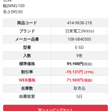
幅(MM):100
長さ(M):50
商品コード
414-9638-218
ブランド
日東電工(Nitto)
メーカー品番
108-0840305
型番
E-SD
入数
9巻
標準価格
91,100円
(税抜)
割引率
-19,131円
(21%)
WEB価格
71,969円
(税抜)
在庫数
取寄品
出荷目安
5日
ショッピングカート