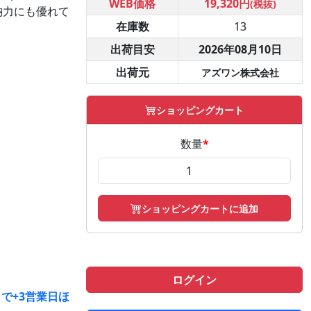
WEB価格
19,320円
(税抜)
納力にも優れて
在庫数
13
出荷目安
2026年08月10日
出荷元
アズワン株式会社
ショッピングカート
数量
*
ショッピングカートに追加
ログイン
で+3営業日ほ