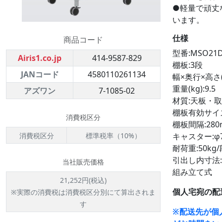
●軽量で頑丈
います。
仕様
商品コード
型番:MSO21
Airis1.co.jp
414-9587-829
棚板:3段
JANコード
4580110261134
幅×奥行×高さ(m
重量(kg):9.5
アズワン
7-1085-02
材質:天板・取
棚板有効サイズ:
消費税区分
棚板間隔:280
消費税区分
標準税率（10%）
キャスター:φ
耐荷重:50kg/
引出し内寸法:4
当社販売価格
組み立て式
21,252円(税込)
個人宅宛の配
※実際の消費税は消費税区分別にて算出されま
す
※配送先が個