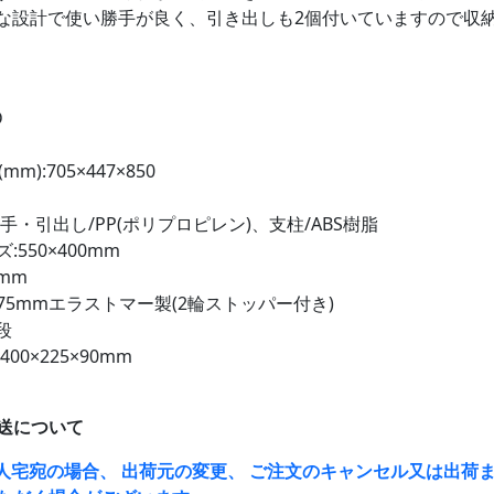
な設計で使い勝手が良く、引き出しも2個付いていますので収
D
m):705×447×850
手・引出し/PP(ポリプロピレン)、支柱/ABS樹脂
550×400mm
mm
75mmエラストマー製(2輪ストッパー付き)
段
00×225×90mm
送について
人宅宛の場合、 出荷元の変更、 ご注文のキャンセル又は出荷ま