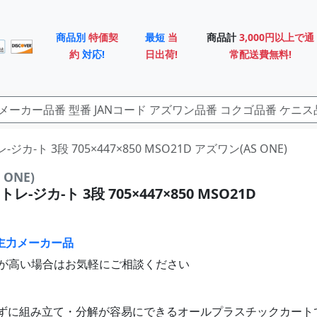
商品別
特価契
最短
当
商品計
3,000円以上で通
約
対応!
日出荷!
常配送費無料!
-ジカ-ト 3段 705×447×850 MSO21D アズワン(AS ONE)
ONE)
-ジカ-ト 3段 705×447×850 MSO21D
主力メーカー品
が高い場合はお気軽にご相談ください
ずに組み立て・分解が容易にできるオールプラスチックカート