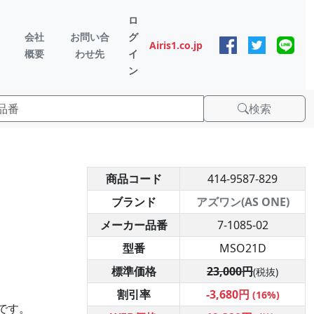
ロ
会社
お問い合
グ
Airis1.co.jp
概要
わせ先
イ
ン
検索
商品コード
414-9587-829
ブランド
アズワン(AS ONE)
メーカー品番
7-1085-02
型番
MSO21D
標準価格
23,000円
(税抜)
割引率
-3,680円
(16%)
です。