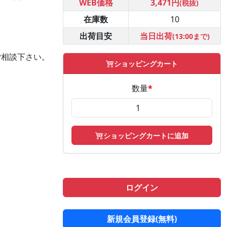
WEB価格
3,471円
(税抜)
在庫数
10
出荷目安
当日出荷
(13:00まで)
ご相談下さい。
ショッピングカート
数量
*
ショッピングカートに追加
ログイン
新規会員登録(無料)