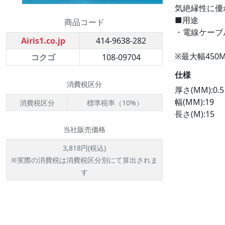
気絶縁性に優
■用途
商品コード
・電線ケーブ
Airis1.co.jp
414-9638-282
※最大幅45
コクゴ
108-09704
仕様
消費税区分
厚さ(MM):0.5
幅(MM):19
消費税区分
標準税率（10%）
長さ(M):15
当社販売価格
3,818円(税込)
※実際の消費税は消費税区分別にて算出されま
す