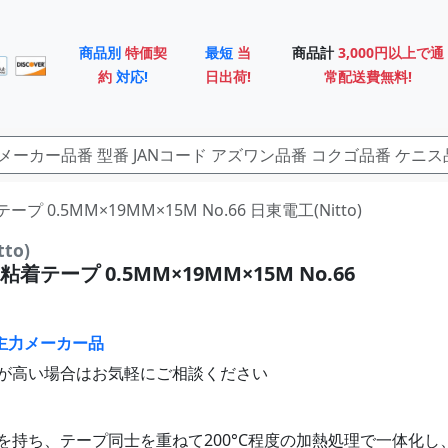
商品別
特価契
最短
当
商品計
3,000円以上で通
約
対応!
日出荷!
常配送費無料!
ープ 0.5MM×19MM×15M No.66 日東電工(Nitto)
to)
着テープ 0.5MM×19MM×15M No.66
主力メーカー品
が高い場合はお気軽にご相談ください
を持ち、テープ同士を重ねて200°C程度の加熱処理で一体化し