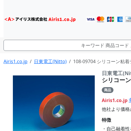
Airis1.co.jp
日東電工(Nitto)
108-09704 シリコーン粘着テ
日東電工(Nit
シリコーン粘
商品
Airis1.co.jp
他社より価格
特徴
・自己融着性