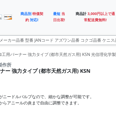
商品別
特価契
最短
当
商品計
3,000円以上で通
約
対応!
日出荷!
常配送費無料!
3 加工用バーナー 強力タイプ (都市天然ガス用) KSN 光信理化学
製作所
ー 強力タイプ (都市天然ガス用) KSN
がニードルバルブなので、細かな調整が可能です。
からアニールの炎まで自由に調整できます。