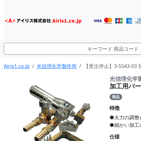
Airis1.co.jp
光信理化学製作所
【受注停止】3-5543-0
光信理化学
加工用バーナ
商品
特徴
●火力の調整
●細かい加工
仕様