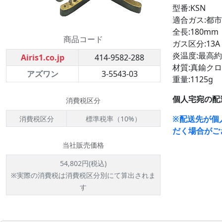
型番:KSN
適合ガス:都
全長:180mm
商品コード
ガス区分:13A
炎温度:最高約1
Airis1.co.jp
414-9582-288
材質:真鍮ク
アズワン
3-5543-03
重量:1125g
個人宅宛の配
消費税区分
※配送先が個
消費税区分
標準税率（10%）
だく場合がご
当社販売価格
54,802円(税込)
※実際の消費税は消費税区分別にて算出されま
す