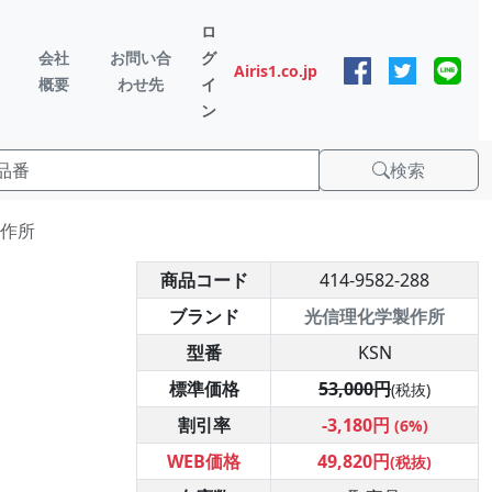
ロ
会社
お問い合
グ
Airis1.co.jp
概要
わせ先
イ
ン
検索
製作所
商品コード
414-9582-288
ブランド
光信理化学製作所
型番
KSN
標準価格
53,000円
(税抜)
割引率
-3,180円
(6%)
WEB価格
49,820円
(税抜)