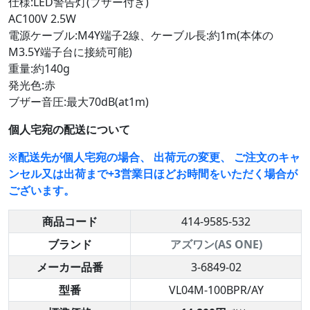
仕様:LED警告灯(ブザー付き)
AC100V 2.5W
電源ケーブル:M4Y端子2線、ケーブル長:約1m(本体の
M3.5Y端子台に接続可能)
重量:約140g
発光色:赤
ブザー音圧:最大70dB(at1m)
個人宅宛の配送について
※配送先が個人宅宛の場合、 出荷元の変更、 ご注文のキャ
ンセル又は出荷まで+3営業日ほどお時間をいただく場合が
ございます。
商品コード
414-9585-532
ブランド
アズワン(AS ONE)
メーカー品番
3-6849-02
型番
VL04M-100BPR/AY