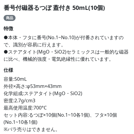
番号付磁器るつぼ 蓋付き 50mL(10個)
商品
特徴
●本体・フタに番号(No.1~No.10)が付番されていますの
で、識別が容易に行えます。
●ステアタイト(MgO・SiO2)セラミックスは一般的な磁器
に比べ、機械的強度・電気絶縁性に優れています。
仕様
容量:50mL
外径×高さ:φ53mm×43mm
化学組成:ステアタイト(MgO・SiO2)
密度:2.7g/cm3
最高使用温度:700°C
セット内容:るつぼ×10個(No.1~10各1個)、フタ×10個
(No.1~10各1個)
※バラ売りはできません。