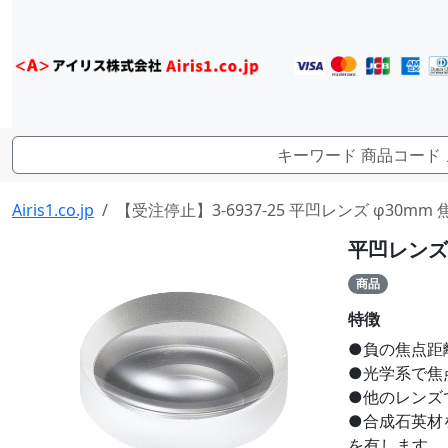
Airis1.co.jp
【受注停止】3-6937-25 平凹レンズ φ30mm 
平凹レンズ 
商品
特徴
●負の焦点距
●光学系で焦
●他のレンズ
●合成石英材
を有します。