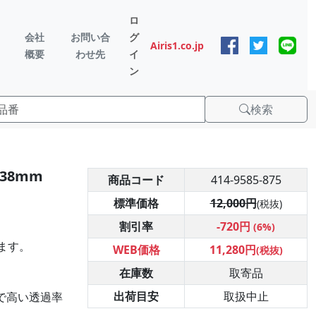
ロ
会社
お問い合
グ
Airis1.co.jp
概要
わせ先
イ
ン
検索
.38mm
商品コード
414-9585-875
標準価格
12,000円
(税抜)
割引率
-720円
(6%)
ます。
WEB価格
11,280円
(税抜)
在庫数
取寄品
出荷目安
取扱中止
まで高い透過率