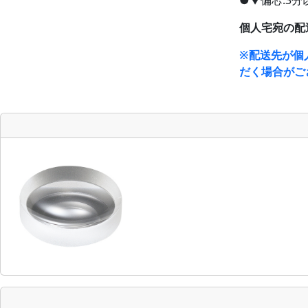
●▼偏芯:3分以
個人宅宛の配
※配送先が個
だく場合がご