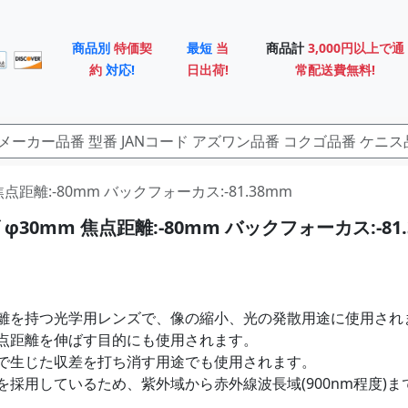
商品別
特価契
最短
当
商品計
3,000円以上で通
約
対応!
日出荷!
常配送費無料!
焦点距離:-80mm バックフォーカス:-81.38mm
φ30mm 焦点距離:-80mm バックフォーカス:-81
離を持つ光学用レンズで、像の縮小、光の発散用途に使用され
点距離を伸ばす目的にも使用されます。
で生じた収差を打ち消す用途でも使用されます。
を採用しているため、紫外域から赤外線波長域(900nm程度)