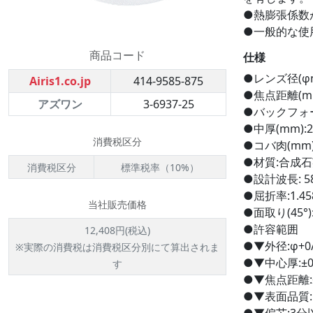
●熱膨張係数
●一般的な使
商品コード
仕様
●レンズ径(φm
Airis1.co.jp
414-9585-875
●焦点距離(mm
アズワン
3-6937-25
●バックフォーカ
●中厚(mm):2
消費税区分
●コバ肉(mm):
●材質:合成
消費税区分
標準税率（10%）
●設計波長: 58
●屈折率:1.45
当社販売価格
●面取り(45°):
●許容範囲
12,408円(税込)
●▼外径:φ+0/
※実際の消費税は消費税区分別にて算出されま
●▼中心厚:±0
す
●▼焦点距離:
●▼表面品質:M