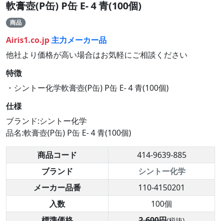
軟膏壺(P缶) P缶 E- 4 青(100個)
商品
Airis1.co.jp
主力メーカー品
他社より価格が高い場合はお気軽にご相談ください
特徴
・シントー化学軟膏壺(P缶) P缶 E- 4 青(100個)
仕様
ブランド:シントー化学
品名:軟膏壺(P缶) P缶 E- 4 青(100個)
商品コード
414-9639-885
ブランド
シントー化学
メーカー品番
110-4150201
入数
100個
標準価格
2,600円
(税抜)