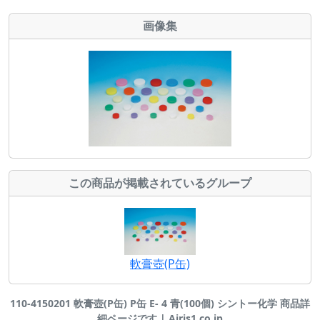
画像集
この商品が掲載されているグループ
軟膏壺(P缶)
110-4150201 軟膏壺(P缶) P缶 E- 4 青(100個) シントー化学 商品詳
細ページです | Airis1.co.jp