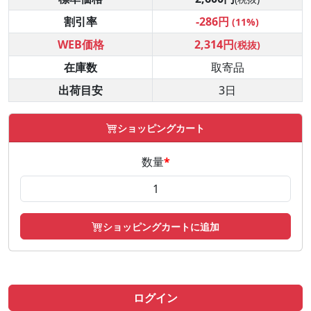
割引率
-286円
(11%)
WEB価格
2,314円
(税抜)
在庫数
取寄品
出荷目安
3日
ショッピングカート
数量
*
ショッピングカートに追加
ログイン