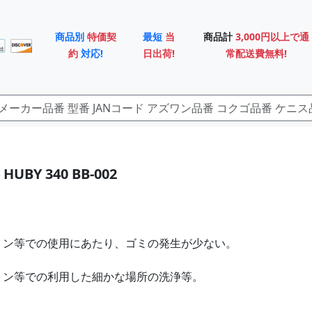
商品別
特価契
最短
当
商品計
3,000円以上で通
約
対応!
日出荷!
常配送費無料!
UBY 340 BB-002
セトン等での使用にあたり、ゴミの発生が少ない。
セトン等での利用した細かな場所の洗浄等。