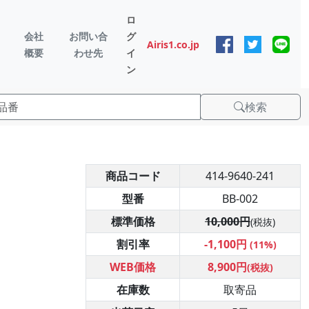
ロ
会社
お問い合
グ
Airis1.co.jp
概要
わせ先
イ
ン
検索
商品コード
414-9640-241
型番
BB-002
標準価格
10,000円
(税抜)
割引率
-1,100円
(11%)
WEB価格
8,900円
(税抜)
在庫数
取寄品