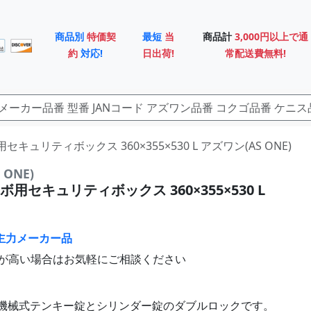
商品別
特価契
最短
当
商品計
3,000円以上で通
約
対応!
日出荷!
常配送費無料!
用セキュリティボックス 360×355×530 L アズワン(AS ONE)
ONE)
用セキュリティボックス 360×355×530 L
主力メーカー品
が高い場合はお気軽にご相談ください
機械式テンキー錠とシリンダー錠のダブルロックです。