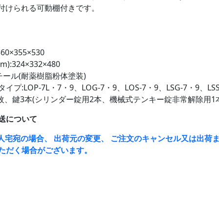
付けられる可動棚付きです。
60×355×530
:324×332×480
チール(耐薬樹脂粉体塗装)
プ:LOP-7L・7・9、LOG-7・9、LOS-7・9、LSG-7・9、LSS
1枚、鍵3本(シリンダー錠用2本、機械式テンキー錠非常解除用1本
送について
人宅宛の場合、 出荷元の変更、 ご注文のキャンセル又は出荷ま
ただく場合がございます。