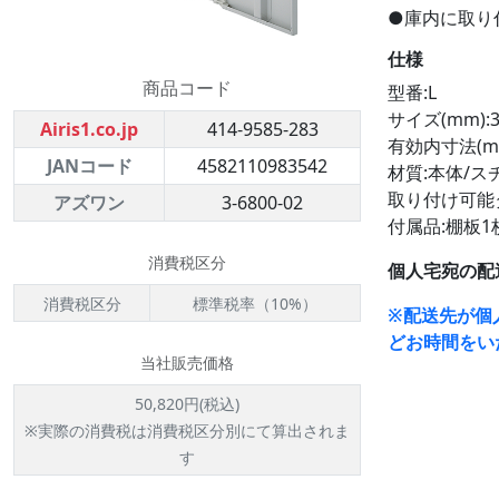
●庫内に取り
仕様
商品コード
型番:L
サイズ(mm):3
Airis1.co.jp
414-9585-283
有効内寸法(mm)
JANコード
4582110983542
材質:本体/ス
取り付け可能タイ
アズワン
3-6800-02
付属品:棚板
消費税区分
個人宅宛の配
消費税区分
標準税率（10%）
※配送先が個
どお時間をい
当社販売価格
50,820円(税込)
※実際の消費税は消費税区分別にて算出されま
す