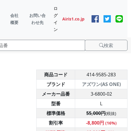
ロ
会社
お問い合
グ
Airis1.co.jp
概要
わせ先
イ
ン
検索
商品コード
414-9585-283
ブランド
アズワン(AS ONE)
メーカー品番
3-6800-02
型番
L
標準価格
55,000円
(税抜)
割引率
-8,800円
(16%)