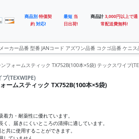
商品別
特価契
最短
当
商品計
3,000円以上で通
約
対応!
日出荷!
常配送費無料!
クリーンフォームスティック TX752B(100本×5袋) テックスワイプ(TEX
(TEXWIPE)
ームスティック TX752B(100本×5袋)
吸着力・耐薬性に優れています。
長く、届きにくいところの清掃に適しています。
溶剤と共に使用することができます。
用していません。