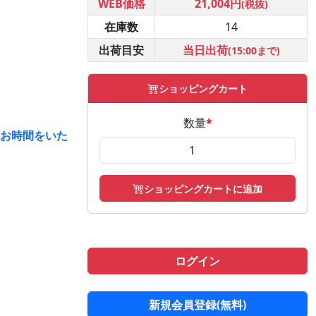
WEB価格
21,004円
(税抜)
在庫数
14
出荷目安
当日出荷
(15:00まで)
ショッピングカート
数量
*
どお時間をいた
ショッピングカートに追加
ログイン
新規会員登録(無料)