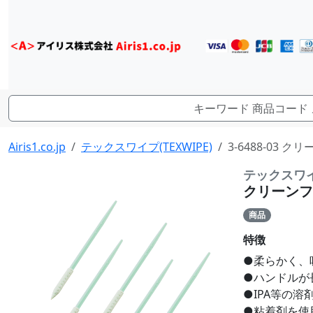
Airis1.co.jp
テックスワイプ(TEXWIPE)
3-6488-03 
テックスワイプ
クリーンフォ
商品
特徴
●柔らかく、
●ハンドルが
●IPA等の
●粘着剤を使