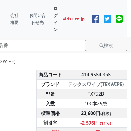
ロ
会社
お問い合
グ
Airis1.co.jp
概要
わせ先
イ
ン
検索
WIPE)
商品コード
414-9584-368
ブランド
テックスワイプ(TEXWIPE)
型番
TX752B
入数
100本×5袋
標準価格
23,600円
(税抜)
割引率
-2,596円
(11%)