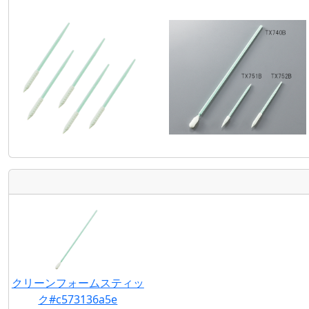
クリーンフォームスティッ
ク#c573136a5e