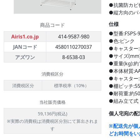
●抗菌防カビ
●縦方向のパ
仕様
商品コード
●型番:FSPS-9
Airis1.co.jp
414-9587-980
●色:ピンク
JANコード
4580110270037
●キャスター
●サイズ(mm):
アズワン
8-6538-03
●重量(kg):約
●本体材質:A
消費税区分
●キャスター:
消費税区分
標準税率（10%）
●棚ピッチ:5
●耐荷重:約50
●組み立て式
当社販売価格
個人宅宛の配
59,136円(税込)
※実際の消費税は消費税区分別にて算出されま
※配送先が個
す
どお時間をい