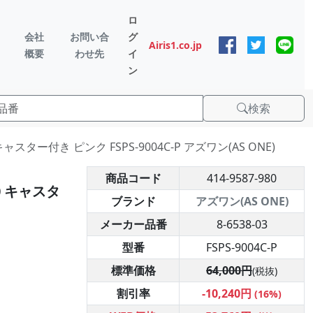
ロ
会社
お問い合
グ
Airis1.co.jp
概要
わせ先
イ
ン
検索
ャスター付き ピンク FSPS-9004C-P アズワン(AS ONE)
商品コード
414-9587-980
0 キャスタ
ブランド
アズワン(AS ONE)
メーカー品番
8-6538-03
型番
FSPS-9004C-P
標準価格
64,000円
(税抜)
割引率
-10,240円
(16%)