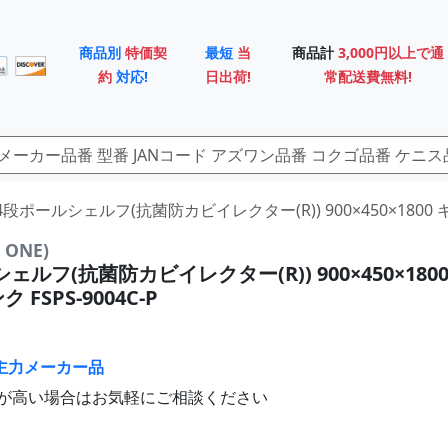
商品別
特価契
最短
当
商品計
3,000円以上で通
約
対応!
日出荷!
常配送費無料!
 4段ポールシェルフ(抗菌防カビイレクター(R)) 900×450×1800 キ
ONE)
ェルフ(抗菌防カビイレクター(R)) 900×450×180
 FSPS-9004C-P
主力メーカー品
が高い場合はお気軽にご相談ください