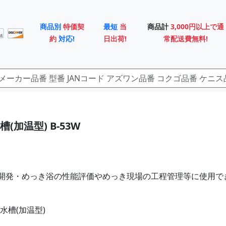
商品別
特価契
最短
当
商品計
3,000円以上で通
約
対応!
日出荷!
常配送費無料!
(加温型) B-53W
開発・めっき浴の性能評価やめっき現場の工程管理等に使用で
水槽(加温型)