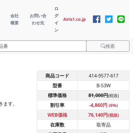
ロ
会社
お問い合
グ
Airis1.co.jp
概要
わせ先
イ
ン
検索
商品コード
414-9577-617
型番
B-53W
標準価格
81,000円
(税抜)
きます。
割引率
-4,860円
(6%)
WEB価格
76,140円
(税抜)
在庫数
取寄品