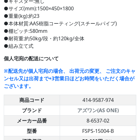
●キャスター:無し
●サイズ(mm):1500×450×1800
●重量(kg):約23
●本体材質:AAS樹脂コーティング(スチールパイプ)
●棚ピッチ:580mm
●耐荷重:約50kg/段・約120kg/全体
●組み立て式
個人宅宛の配送について
※配送先が個人宅宛の場合、 出荷元の変更、 ご注文のキャ
ンセル又は出荷まで+3営業日ほどお時間をいただく場合が
ございます。
商品コード
414-9587-974
ブランド
アズワン(AS ONE)
メーカー品番
8-6537-02
型番
FSPS-15004-B