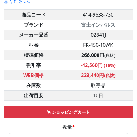
意ください。
商品コード
414-9638-730
ブランド
富士インパルス
メーカー品番
02841J
型番
FR-450-10WK
標準価格
266,000円
(税抜)
割引率
-42,560円
(16%)
WEB価格
223,440円
(税抜)
在庫数
取寄品
出荷目安
10日
ショッピングカート
数量
*