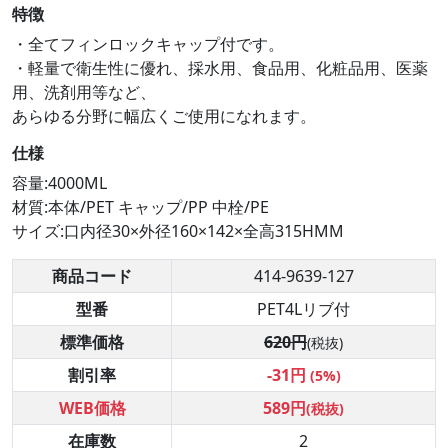
特徴
・全てフィンロックキャップ付です。
・軽量で衛生性に優れ、採水用、食品用、化粧品用、医薬
用、洗剤用等など、
あらゆる分野に幅広くご使用になれます。
仕様
容量:4000ML
材質:本体/PET キャップ/PP 中栓/PE
サイズ:口内径30×外径160×142×全高315HMM
商品コード
414-9639-127
型番
PET4Lリブ付
標準価格
620円
(税抜)
割引率
-31円
(5%)
WEB価格
589円
(税抜)
在庫数
2