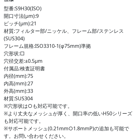
型番:S9H30(ISO)
開口寸法(μm):9
ピッチ(μm):21
材質:フィルター部/ニッケル、フレーム部/ステンレス
(SUS304)
フレーム規格:ISO3310-1(φ75mm)準拠
穴形状:□
穴径交差:±0.5μm
付属品:検査証明書
内径(mm):75
内高(mm):27
外高(mm):33
材質:SUS304
※穴形状は○も対応可能です。
※より丈夫なメッシュが厚く、開口率の低いH50シリーズ
も対応可能です。
※サポートメッシュ(0.21mm○1.8mmP)の追加も可能で
す。お問い合わせください。