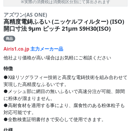
※実際の消費税は消費税区分別にて算出されます
アズワン(AS ONE)
高精度電鋳ふるい (ニッケルフィルター) (ISO)
開口寸法 9μm ピッチ 21μm S9H30(ISO)
商品
Airis1.co.jp
主力メーカー品
他社より価格が高い場合はお気軽にご相談ください
特徴
●X線リソグラフィー技術と高度な電鋳技術を組み合わせて
実現した高精度なふるいです。
●メッシュ部に網目の無いふるいで高速分注が可能、隙間
に粉体が溜まりません。
●高耐食材を適用する事により、腐食性のある粉体粒子も
対応可能です。
●全数検査証明書付きで安心して使用できます。
仕様