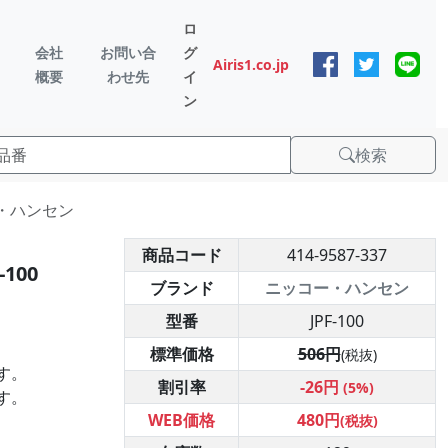
ロ
会社
お問い合
グ
Airis1.co.jp
概要
わせ先
イ
ン
検索
コー・ハンセン
商品コード
414-9587-337
100
ブランド
ニッコー・ハンセン
型番
JPF-100
標準価格
506円
(税抜)
す。
割引率
-26円
(5%)
す。
WEB価格
480円
(税抜)