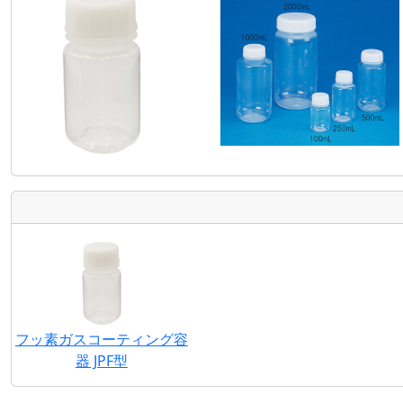
フッ素ガスコーティング容
器 JPF型