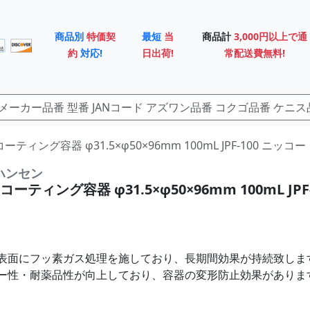
商品別
特価契
最短
当
商品計
3,000円以上で通
約
対応!
日出荷!
常配送費無料!
スコーティング容器 φ31.5×φ50×96mm 100mL JPF-100 ニッ
ハンセン
ティング容器 φ31.5×φ50×96mm 100mL JPF-
表面にフッ素ガス処理を施しており、長期間効果が持続致しま
ー性・耐薬品性が向上しており、容器の変形防止効果がありま