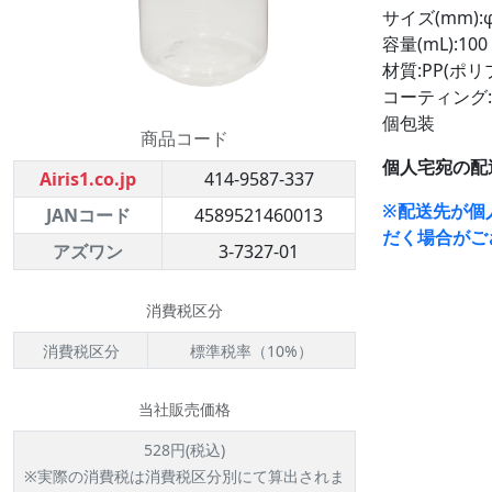
サイズ(mm):φ
容量(mL):100
材質:PP(ポ
コーティング
個包装
商品コード
個人宅宛の配
Airis1.co.jp
414-9587-337
※配送先が個
JANコード
4589521460013
だく場合がご
アズワン
3-7327-01
消費税区分
消費税区分
標準税率（10%）
当社販売価格
528円(税込)
※実際の消費税は消費税区分別にて算出されま