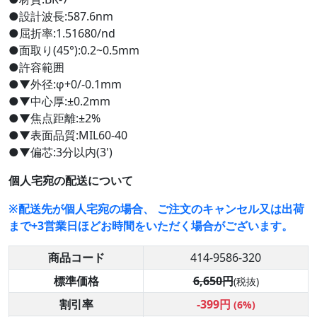
●設計波長:587.6nm
●屈折率:1.51680/nd
●面取り(45°):0.2~0.5mm
●許容範囲
●▼外径:φ+0/-0.1mm
●▼中心厚:±0.2mm
●▼焦点距離:±2%
●▼表面品質:MIL60-40
●▼偏芯:3分以内(3')
個人宅宛の配送について
※配送先が個人宅宛の場合、 ご注文のキャンセル又は出荷
まで+3営業日ほどお時間をいただく場合がございます。
商品コード
414-9586-320
標準価格
6,650円
(税抜)
割引率
-399円
(6%)