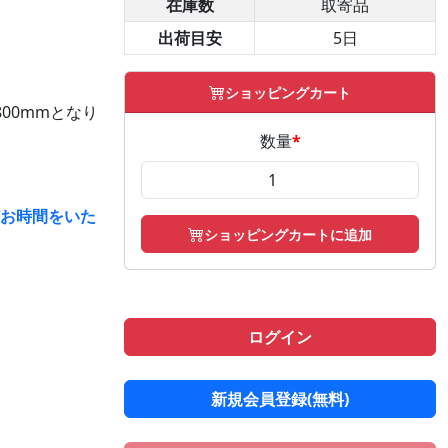
在庫数
取寄品
出荷目安
5日
ショッピングカート
00mmとなり
数量
*
どお時間をいた
ショッピングカートに追加
ログイン
新規会員登録(無料)