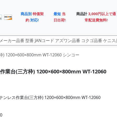
商品別
特価契
最短
当
商品計
3,000円以上で通
約
対応!
日出荷!
常配送費無料!
 1200×600×800mm WT-12060 シンコー
台(三方枠) 1200×600×800mm WT-12060
レス作業台(三方枠) 1200×600×800mm WT-12060
0