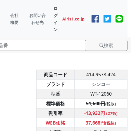
ロ
会社
お問い合
グ
Airis1.co.jp
概要
わせ先
イ
ン
検索
商品コード
414-9578-424
ブランド
シンコー
型番
WT-12060
標準価格
51,600円
(税抜)
割引率
-13,932円
(27%)
WEB価格
37,668円
(税抜)