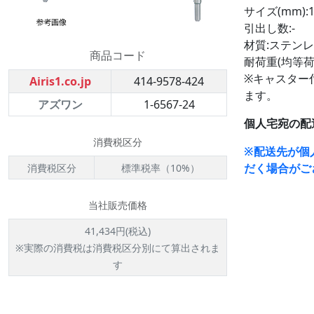
サイズ(mm):12
引出し数:-
材質:ステンレス
商品コード
耐荷重(均等荷重
※キャスター
Airis1.co.jp
414-9578-424
ます。
アズワン
1-6567-24
個人宅宛の配
消費税区分
※配送先が個
だく場合がご
消費税区分
標準税率（10%）
当社販売価格
41,434円(税込)
※実際の消費税は消費税区分別にて算出されま
す