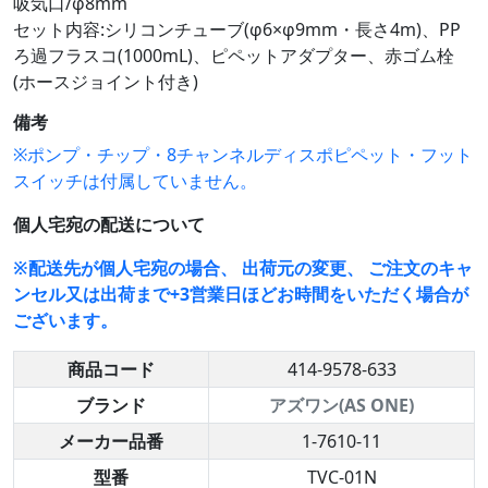
吸気口/φ8mm
セット内容:シリコンチューブ(φ6×φ9mm・長さ4m)、PP
ろ過フラスコ(1000mL)、ピペットアダプター、赤ゴム栓
(ホースジョイント付き)
備考
※ポンプ・チップ・8チャンネルディスポピペット・フット
スイッチは付属していません。
個人宅宛の配送について
※配送先が個人宅宛の場合、 出荷元の変更、 ご注文のキャ
ンセル又は出荷まで+3営業日ほどお時間をいただく場合が
ございます。
商品コード
414-9578-633
ブランド
アズワン(AS ONE)
メーカー品番
1-7610-11
型番
TVC-01N