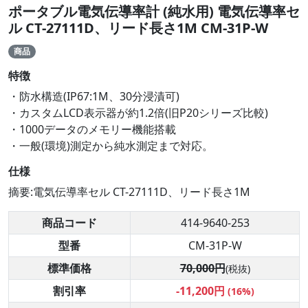
ポータブル電気伝導率計 (純水用) 電気伝導率セ
ル CT-27111D、リード長さ1M CM-31P-W
商品
特徴
・防水構造(IP67:1M、30分浸漬可)
・カスタムLCD表示器が約1.2倍(旧P20シリーズ比較)
・1000データのメモリー機能搭載
・一般(環境)測定から純水測定まで対応。
仕様
摘要:電気伝導率セル CT-27111D、リード長さ1M
商品コード
414-9640-253
型番
CM-31P-W
標準価格
70,000円
(税抜)
割引率
-11,200円
(16%)