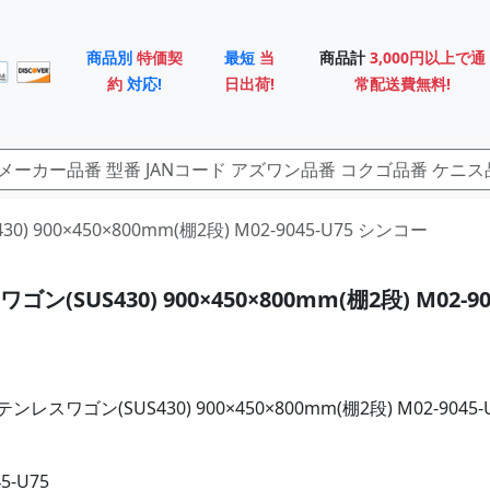
商品別
特価契
最短
当
商品計
3,000円以上で通
約
対応!
日出荷!
常配送費無料!
0) 900×450×800mm(棚2段) M02-9045-U75 シンコー
ン(SUS430) 900×450×800mm(棚2段) M02-90
スワゴン(SUS430) 900×450×800mm(棚2段) M02-9045-
5-U75