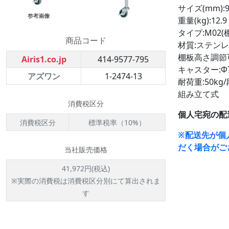
サイズ(mm):9
重量(kg):12.9
タイプ:M02(
商品コード
材質:ステンレス
棚板高さ調節可
Airis1.co.jp
414-9577-795
キャスター:Φ
アズワン
1-2474-13
耐荷重:50kg/
組み立て式
消費税区分
個人宅宛の配
消費税区分
標準税率（10%）
※配送先が個
だく場合がご
当社販売価格
41,972円(税込)
※実際の消費税は消費税区分別にて算出されま
す