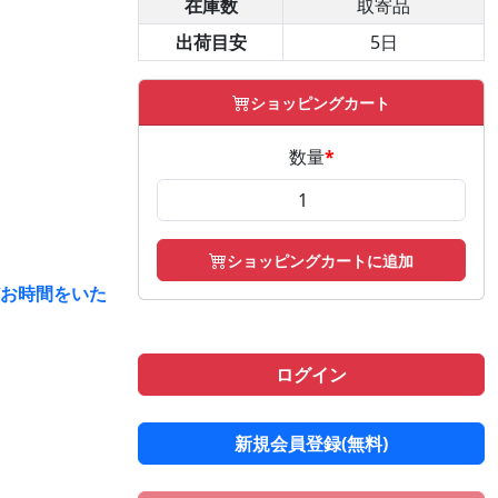
在庫数
取寄品
出荷目安
5日
ショッピングカート
数量
*
ショッピングカートに追加
どお時間をいた
ログイン
新規会員登録(無料)