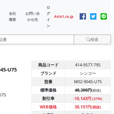
ロ
会社
お問い合
グ
Airis1.co.jp
概要
わせ先
イ
ン
検索
商品コード
414-9577-795
45-U75
ブランド
シンコー
型番
M02-9045-U75
標準価格
48,300円
(税抜)
U75
割引率
-10,143円
(21%)
WEB価格
38,157円
(税抜)