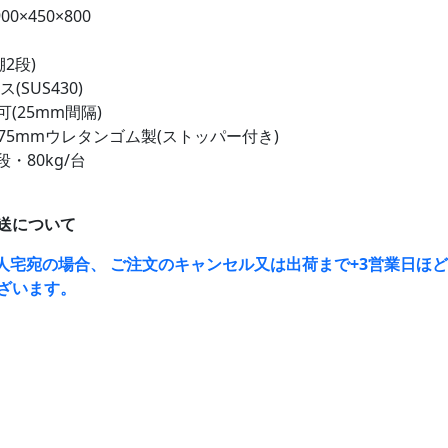
00×450×800
棚2段)
(SUS430)
(25mm間隔)
75mmウレタンゴム製(ストッパー付き)
段・80kg/台
送について
人宅宛の場合、 ご注文のキャンセル又は出荷まで+3営業日ほ
ざいます。