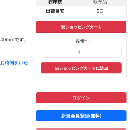
在庫数
取寄品
出荷目安
5日
ショッピングカート
00mmです。
数量
*
どお時間をいた
ショッピングカートに追加
ログイン
新規会員登録(無料)