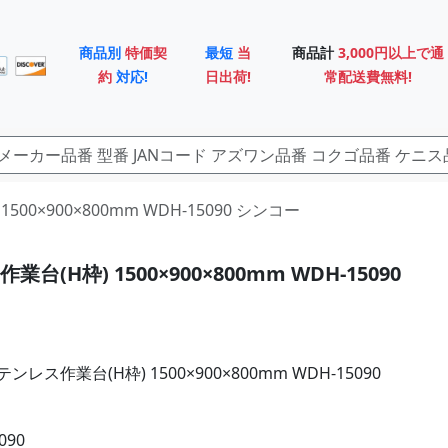
商品別
特価契
最短
当
商品計
3,000円以上で通
約
対応!
日出荷!
常配送費無料!
1500×900×800mm WDH-15090 シンコー
台(H枠) 1500×900×800mm WDH-15090
レス作業台(H枠) 1500×900×800mm WDH-15090
090