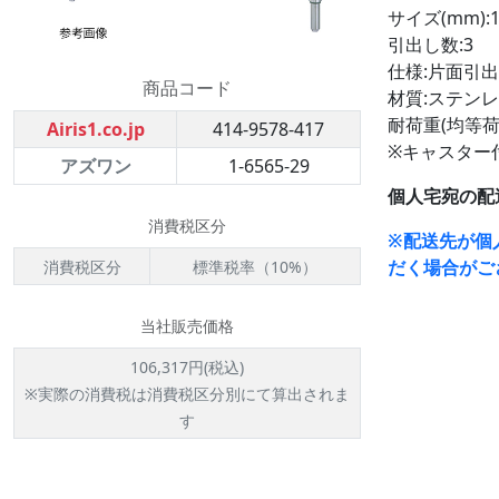
サイズ(mm):15
引出し数:3
仕様:片面引
商品コード
材質:ステンレス
耐荷重(均等荷重
Airis1.co.jp
414-9578-417
※キャスター
アズワン
1-6565-29
個人宅宛の配
消費税区分
※配送先が個
だく場合がご
消費税区分
標準税率（10%）
当社販売価格
106,317円(税込)
※実際の消費税は消費税区分別にて算出されま
す