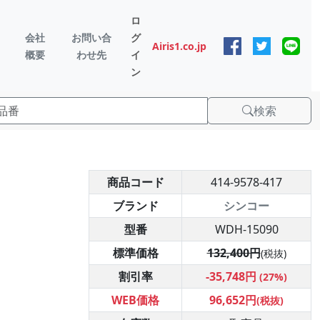
ロ
会社
お問い合
グ
Airis1.co.jp
概要
わせ先
イ
ン
検索
商品コード
414-9578-417
ブランド
シンコー
型番
WDH-15090
標準価格
132,400円
(税抜)
割引率
-35,748円
(27%)
WEB価格
96,652円
(税抜)