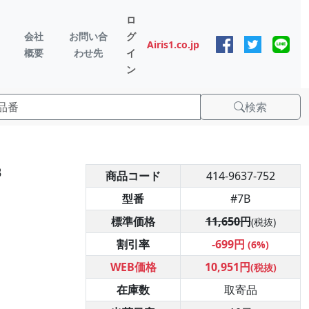
ロ
会社
お問い合
グ
Airis1.co.jp
概要
わせ先
イ
ン
検索
B
商品コード
414-9637-752
型番
#7B
標準価格
11,650円
(税抜)
割引率
-699円
(6%)
WEB価格
10,951円
(税抜)
在庫数
取寄品