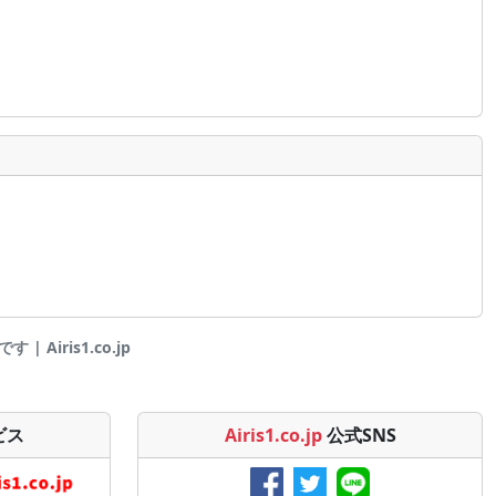
 Airis1.co.jp
ビス
Airis1.co.jp
公式SNS