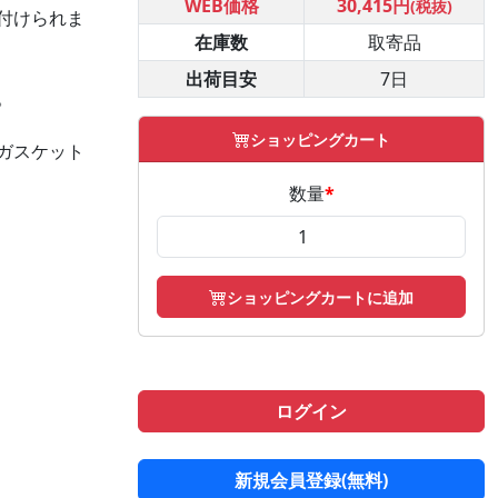
WEB価格
30,415円
(税抜)
付けられま
在庫数
取寄品
。
出荷目安
7日
。
ショッピングカート
ガスケット
数量
*
ショッピングカートに追加
ログイン
新規会員登録(無料)