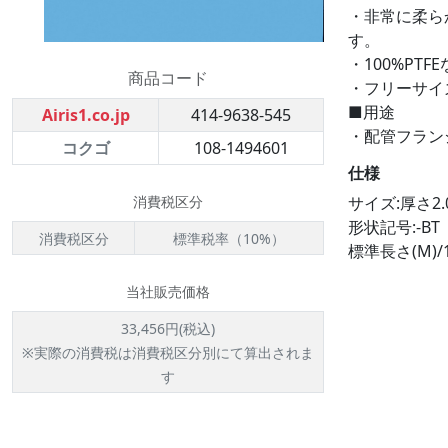
・非常に柔ら
す。
・100%P
商品コード
・フリーサイ
■用途
Airis1.co.jp
414-9638-545
・配管フラン
コクゴ
108-1494601
仕様
消費税区分
サイズ:厚さ2.
形状記号:-BT
消費税区分
標準税率（10%）
標準長さ(M)/1
当社販売価格
33,456円(税込)
※実際の消費税は消費税区分別にて算出されま
す