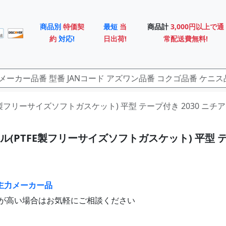
商品別
特価契
最短
当
商品計
3,000円以上で通
約
対応!
日出荷!
常配送費無料!
TFE製フリーサイズソフトガスケット) 平型 テープ付き 2030 ニチ
ル(PTFE製フリーサイズソフトガスケット) 平型 
主力メーカー品
が高い場合はお気軽にご相談ください