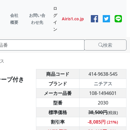
ロ
会社
お問い合
グ
Airis1.co.jp
概要
わせ先
イ
ン
検索
アス
商品コード
414-9638-545
テープ付き
ブランド
ニチアス
メーカー品番
108-1494601
型番
2030
標準価格
38,500円
(税抜)
割引率
-8,085円
(21%)