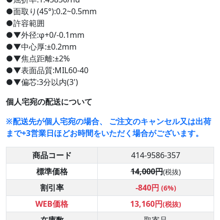
●面取り(45°):0.2~0.5mm
●許容範囲
●▼外径:φ+0/-0.1mm
●▼中心厚:±0.2mm
●▼焦点距離:±2%
●▼表面品質:MIL60-40
●▼偏芯:3分以内(3')
個人宅宛の配送について
※配送先が個人宅宛の場合、 ご注文のキャンセル又は出荷
まで+3営業日ほどお時間をいただく場合がございます。
商品コード
414-9586-357
標準価格
14,000円
(税抜)
割引率
-840円
(6%)
WEB価格
13,160円
(税抜)