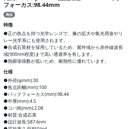
フォーカス:98.44mm
商品
特徴
●正の焦点を持つ光学レンズで、像の拡大や集光用途やリ
レー光学系にも使用されます。
●合成石英材を採用しているため、紫外域から赤外線波長
域(900nm程度)まで高い透過率を有します。
●熱膨張係数が低いため、耐熱性に優れています。
仕様
●外径(φmm):30
●焦点距離(mm):100
●バックフォーカス(mm):98.44
●中厚(mm):4.5
●コバ肉(mm):2.08
●材質:合成石英
●設計波長:587.6nm
●屈折率:1.45850/nd