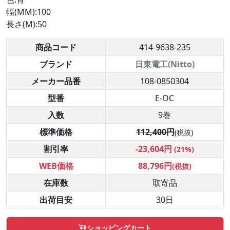
幅(MM):100
長さ(M):50
商品コード
414-9638-235
ブランド
日東電工(Nitto)
メーカー品番
108-0850304
型番
E-OC
入数
9巻
標準価格
112,400円
(税抜)
割引率
-23,604円
(21%)
WEB価格
88,796円
(税抜)
在庫数
取寄品
出荷目安
30日
ショッピングカート