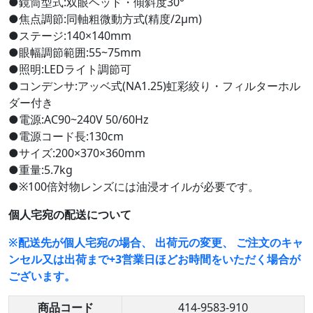
●鏡筒型式:双眼ヘッド・傾斜度30°
●焦点調節:同軸粗微動方式(精度/2μm)
●ステージ:140×140mm
●眼幅調節範囲:55~75mm
●照明:LEDライト調節可
●コンデンサ:アッベ式(NA1.25)虹彩絞り・フィルターホル
ダー付き
●電源:AC90~240V 50/60Hz
●電源コード長:130cm
●サイズ:200×370×360mm
●重量:5.7kg
●※100倍対物レンズには油浸オイルが必要です。
個人宅宛の配送について
※配送先が個人宅宛の場合、 出荷元の変更、 ご注文のキャ
ンセル又は出荷まで+3営業日ほどお時間をいただく場合が
ございます。
商品コード
414-9583-910