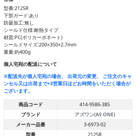
型番:2125R
下部ガード:あり
防曇加工:無し
シールド仕様:耐熱タイプ
材質:PC(ポリカーボネート)
シールドサイズ:200×350×2.7mm
重量:約400g
個人宅宛の配送について
※配送先が個人宅宛の場合、 出荷元の変更、 ご注文のキャ
ンセル又は出荷まで+3営業日ほどお時間をいただく場合が
ございます。
商品コード
414-9586-385
ブランド
アズワン(AS ONE)
メーカー品番
3-6973-02
型番
2125R