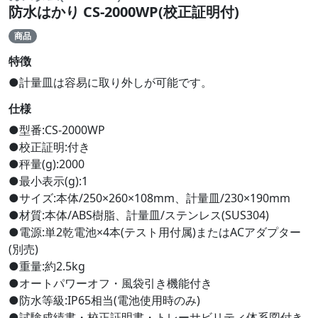
防水はかり CS-2000WP(校正証明付)
商品
特徴
●計量皿は容易に取り外しが可能です。
仕様
●型番:CS-2000WP
●校正証明:付き
●秤量(g):2000
●最小表示(g):1
●サイズ:本体/250×260×108mm、計量皿/230×190mm
●材質:本体/ABS樹脂、計量皿/ステンレス(SUS304)
●電源:単2乾電池×4本(テスト用付属)またはACアダプター
(別売)
●重量:約2.5kg
●オートパワーオフ・風袋引き機能付き
●防水等級:IP65相当(電池使用時のみ)
●試験成績書・校正証明書・トレーサビリティ体系図付き