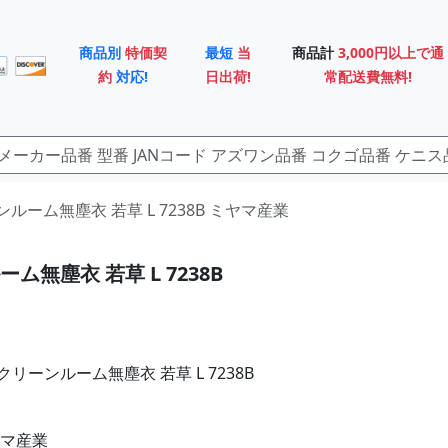
商品別
特価契
最短
当
商品計
3,000円以上で通
約
対応!
日出荷!
常配送費無料!
ンルーム無塵衣 若草 L 7238B ミヤマ産業
ム無塵衣 若草 L 7238B
リーンルーム無塵衣 若草 L 7238B
ヤマ産業