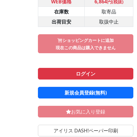
WEB価格
6,864円
(税抜)
在庫数
取寄品
出荷目安
取扱中止
ショッピングカートに追加
現在この商品は購入できません
ログイン
新規会員登録(無料)
お気に入り登録
アイリス DASH!ペーパー印刷