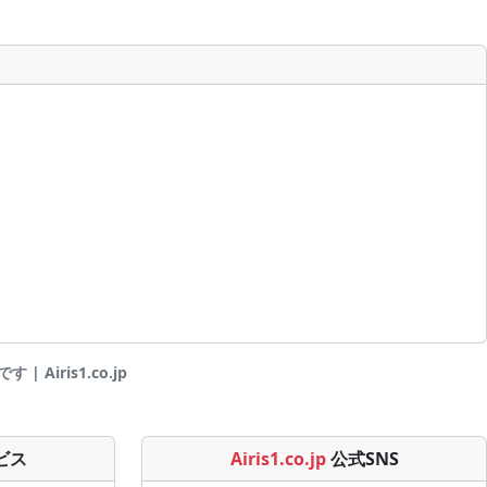
Airis1.co.jp
ビス
Airis1.co.jp
公式SNS