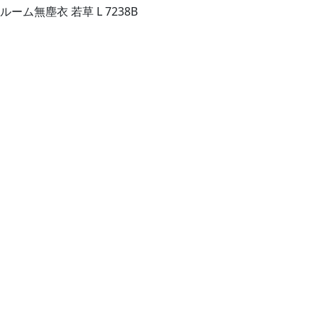
ーム無塵衣 若草 L 7238B