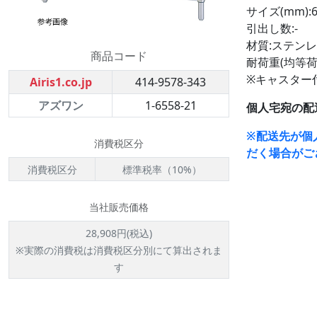
サイズ(mm):6
引出し数:-
材質:ステンレス
商品コード
耐荷重(均等荷重
※キャスター
Airis1.co.jp
414-9578-343
アズワン
1-6558-21
個人宅宛の配
※配送先が個
消費税区分
だく場合がご
消費税区分
標準税率（10%）
当社販売価格
28,908円(税込)
※実際の消費税は消費税区分別にて算出されま
す