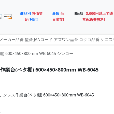
商品別
特価契
最短
当
商品計
3,000円以上で通
約
対応!
日出荷!
常配送費無料!
 600×450×800mm WB-6045 シンコー
台(ベタ棚) 600×450×800mm WB-6045
レス作業台(ベタ棚) 600×450×800mm WB-6045
5