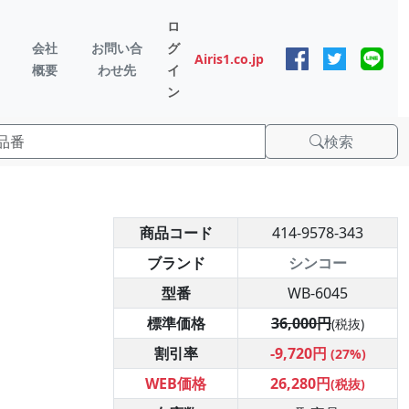
ロ
会社
お問い合
グ
Airis1.co.jp
概要
わせ先
イ
ン
検索
商品コード
414-9578-343
ブランド
シンコー
型番
WB-6045
標準価格
36,000円
(税抜)
割引率
-9,720円
(27%)
WEB価格
26,280円
(税抜)