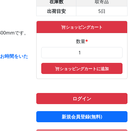
在庫数
取寄品
出荷目安
5日
ショッピングカート
00mmです。
数量
*
どお時間をいた
ショッピングカートに追加
ログイン
新規会員登録(無料)