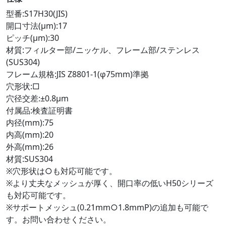
型番:S17H30(JIS)
開口寸法(μm):17
ピッチ(μm):30
材質:フィルター部/ニッケル、フレーム部/ステンレス
(SUS304)
フレーム規格:JIS Z8801-1(φ75mm)準拠
穴形状:□
穴径交差:±0.8μm
付属品:検査証明書
内径(mm):75
内高(mm):20
外高(mm):26
材質:SUS304
※穴形状は○も対応可能です。
※より丈夫なメッシュが厚く、開口率の低いH50シリーズ
も対応可能です。
※サポートメッシュ(0.21mm○1.8mmP)の追加も可能で
す。お問い合わせください。