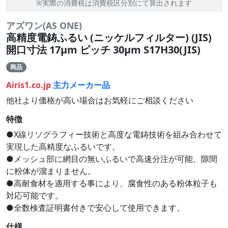
※実際の消費税は消費税区分別にて算出されます
アズワン(AS ONE)
高精度電鋳ふるい (ニッケルフィルター) (JIS)
開口寸法 17μm ピッチ 30μm S17H30(JIS)
商品
Airis1.co.jp
主力メーカー品
他社より価格が高い場合はお気軽にご相談ください
特徴
●X線リソグラフィー技術と高度な電鋳技術を組み合わせて
実現した高精度なふるいです。
●メッシュ部に網目の無いふるいで高速分注が可能、隙間
に粉体が溜まりません。
●高耐食材を適用する事により、腐食性のある粉体粒子も
対応可能です。
●全数検査証明書付きで安心して使用できます。
仕様