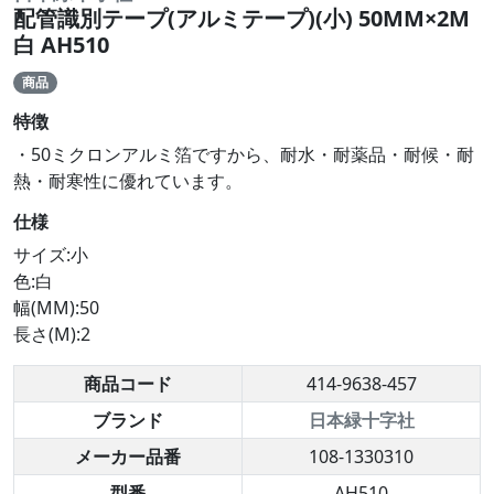
配管識別テープ(アルミテープ)(小) 50MM×2M
白 AH510
商品
特徴
・50ミクロンアルミ箔ですから、耐水・耐薬品・耐候・耐
熱・耐寒性に優れています。
仕様
サイズ:小
色:白
幅(MM):50
長さ(M):2
商品コード
414-9638-457
ブランド
日本緑十字社
メーカー品番
108-1330310
型番
AH510