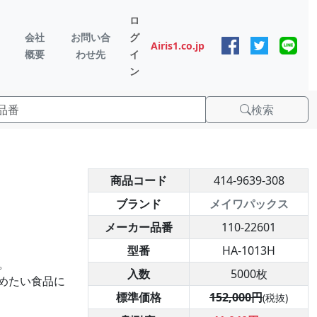
ロ
会社
お問い合
グ
Airis1.co.jp
概要
わせ先
イ
ン
検索
商品コード
414-9639-308
ブランド
メイワパックス
メーカー品番
110-22601
型番
HA-1013H
。
入数
5000枚
高めたい食品に
標準価格
152,000円
(税抜)