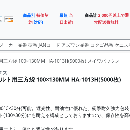
商品別
特価契
最短
当
商品計
3,000円以上で通
約
対応!
日出荷!
常配送費無料!
用三方袋 100×130MM HA-1013H(5000枚) メイワパックス
クス
用三方袋 100×130MM HA-1013H(5000枚)
30°C×30分)可能。遮光性、耐油性に優れた、衝撃耐久強力包装
ト(130×30分)にも耐える構成としておりますので、保存性を
用により、優れた遮光性があります。