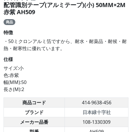
配管識別テープ(アルミテープ)(小) 50MM×2M
赤紫 AH509
商品
特徴
・50ミクロンアルミ箔ですから、耐水・耐薬品・耐候・耐
熱・耐寒性に優れています。
仕様
サイズ:小
色:赤紫
幅(MM):50
長さ(M):2
商品コード
414-9638-456
ブランド
日本緑十字社
メーカー品番
108-1330309
型番
AH509