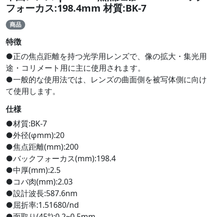
フォーカス:198.4mm 材質:BK-7
商品
特徴
●正の焦点距離を持つ光学用レンズで、像の拡大・集光用
途・コリメート用に主に使用されます。
●一般的な使用法では、レンズの曲面側を被写体側に向け
て使用します。
仕様
●材質:BK-7
●外径(φmm):20
●焦点距離(mm):200
●バックフォーカス(mm):198.4
●中厚(mm):2.5
●コバ肉(mm):2.03
●設計波長:587.6nm
●屈折率:1.51680/nd
●面取り(45°):0.2~0.5mm