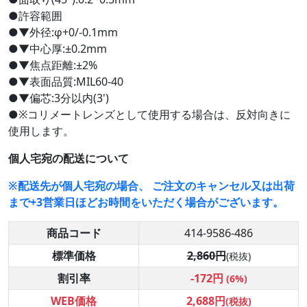
●許容範囲
●▼外径:φ+0/-0.1mm
●▼中心厚:±0.2mm
●▼焦点距離:±2%
●▼表面品質:MIL60-40
●▼偏芯:3分以内(3')
●※コリメートレンズとして使用する場合は、反対向きに
使用します。
個人宅宛の配送について
※配送先が個人宅宛の場合、 ご注文のキャンセル又は出荷
まで+3営業日ほどお時間をいただく場合がございます。
商品コード
414-9586-486
標準価格
2,860円
(税抜)
割引率
-172円
(6%)
WEB価格
2,688円
(税抜)